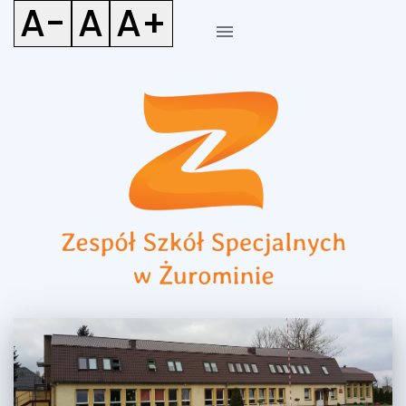
A-
A
A+